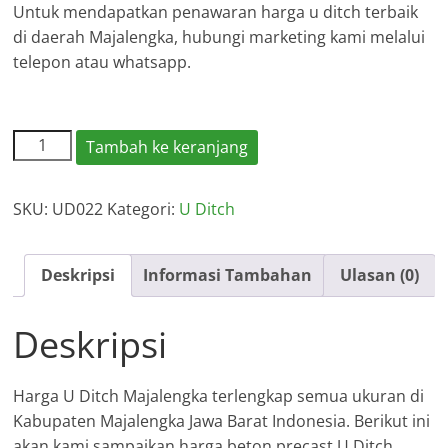
Untuk mendapatkan penawaran harga u ditch terbaik
di daerah Majalengka, hubungi marketing kami melalui
telepon atau whatsapp.
Kuantitas
Tambah ke keranjang
Harga
U
SKU:
UD022
Kategori:
U Ditch
Ditch
Majalengka
Deskripsi
Informasi Tambahan
Ulasan (0)
Deskripsi
Harga U Ditch Majalengka terlengkap semua ukuran di
Kabupaten Majalengka Jawa Barat Indonesia. Berikut ini
akan kami sampaikan harga beton precast U Ditch