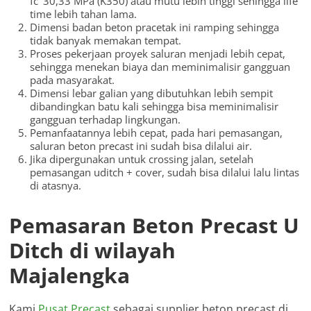
fc’ 30,33 MPa (K350) atau mutu lebih tinggi sehingga life
time lebih tahan lama.
Dimensi badan beton pracetak ini ramping sehingga
tidak banyak memakan tempat.
Proses pekerjaan proyek saluran menjadi lebih cepat,
sehingga menekan biaya dan meminimalisir gangguan
pada masyarakat.
Dimensi lebar galian yang dibutuhkan lebih sempit
dibandingkan batu kali sehingga bisa meminimalisir
gangguan terhadap lingkungan.
Pemanfaatannya lebih cepat, pada hari pemasangan,
saluran beton precast ini sudah bisa dilalui air.
Jika dipergunakan untuk crossing jalan, setelah
pemasangan uditch + cover, sudah bisa dilalui lalu lintas
di atasnya.
Pemasaran Beton Precast U
Ditch di wilayah
Majalengka
Kami
Pusat Precast
sebagai supplier beton precast di