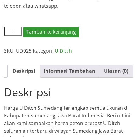
telepon atau whatsapp.
Kuantitas
Tambah ke keranjang
Harga
U
SKU:
UD025
Kategori:
U Ditch
Ditch
Sumedang
Deskripsi
Informasi Tambahan
Ulasan (0)
Deskripsi
Harga U Ditch Sumedang terlengkap semua ukuran di
Kabupaten Sumedang Jawa Barat Indonesia. Berikut ini
akan kami sampaikan harga beton precast U Ditch
saluran air terbaru di wilayah Sumedang Jawa Barat