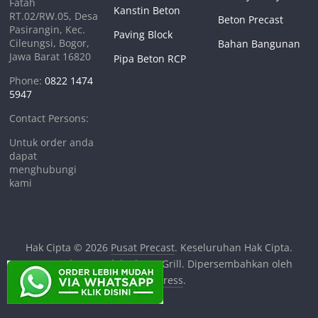
Fatah
Kanstin Beton
RT.02/RW.05, Desa
Beton Precast
Pasirangin, Kec.
Paving Block
Cileungsi, Bogor,
Bahan Bangunan
Jawa Barat 16820
Pipa Beton RCP
Phone:
0822 1474
5947
Contact Persons:
Untuk order anda
dapat
menghubungi
kami
Hak Cipta © 2026
Pusat Precast
. Keseluruhan Hak Cipta.
Tema:
ColorMag
oleh ThemeGrill. Dipersembahkan oleh
WordPress
.