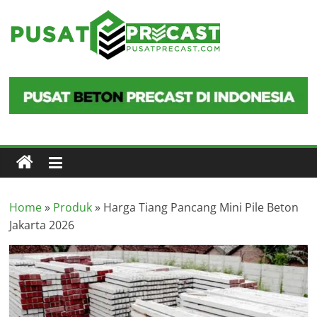
Skip
to
Pusat
content
Precast
Pusat
Beton
Precast
di
Indonesia
Home
»
Produk
»
Harga Tiang Pancang Mini Pile Beton
Jakarta 2026