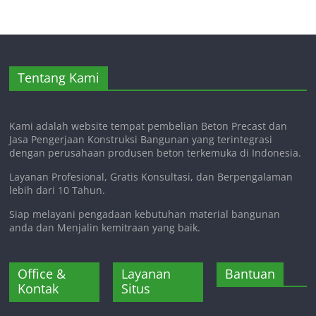
Tentang Kami
Kami adalah website tempat pembelian Beton Precast dan
Jasa Pengerjaan Konstruksi Bangunan yang terintegrasi
dengan perusahaan produsen beton terkemuka di Indonesia.
Layanan Profesional, Gratis Konsultasi, dan Berpengalaman
lebih dari 10 Tahun.
Siap melayani pengadaan kebutuhan material bangunan
anda dan Menjalin kemitraan yang baik.
Office &
Layanan
Bantuan
Kontak
Situs