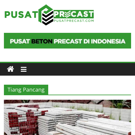
Skip
to
Pusat
content
Precast
Pusat
Beton
Precast
di
Indonesia
Tiang Pancang